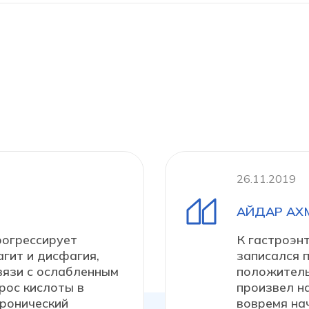
26.11.2019
АЙДАР АХ
рогрессирует
К гастроэн
гит и дисфагия,
записался п
вязи с ослабленным
положитель
рос кислоты в
произвел н
хронический
вовремя на