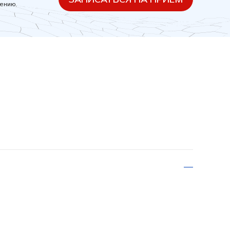
шению